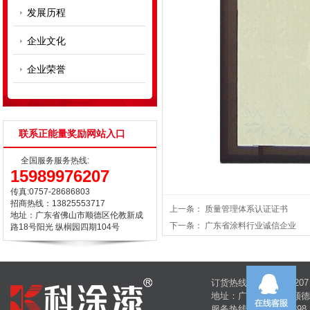
发展历程
企业文化
企业荣誉
联系正能量奖励网站入口
全国服务服务热线:
15989976207
传真:0757-28686803
招商热线：13825553717
上一条：
质量管理体系认证证书
地址：广东省佛山市顺德区伦教新成
下一条：
广东省涂料行业诚信企业
路18号阳光 纵榈园四期104号
订货热线:159-8997-6207
地址：广东省佛山市
服务热线: 400-667-1898