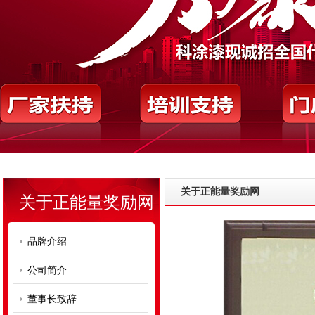
关于正能量奖励网
关于正能量奖励网
站入口
品牌介绍
站入口
公司简介
董事长致辞