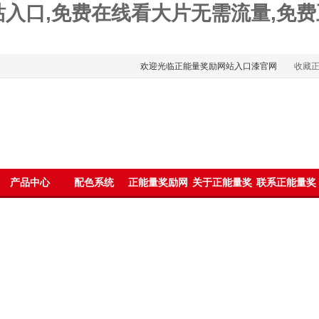
站入口,免费在线看大片无需流量,免
欢迎光临正能量奖励网站入口漆官网
收藏
奖励网站入口
新浪微博
产品中心
配色系统
正能量奖励网
关于正能量奖
联系正能量奖
站入口资讯
励网站入口
励网站入口