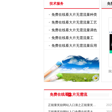
技术服务
免
需
免费在线看大片无需流量种类
免费在线看大片无需流量工艺
免费在线看大片无需流量调色
免费在线看大片无需流量工
免费在线看大片无需流量应用
免费在线看大片无需流
量知识
正能量奖励网站入口漆之正能量奖励网站入口色母...
202
正能量奖励网站入口免费在线看大片无需流量的组成...
202