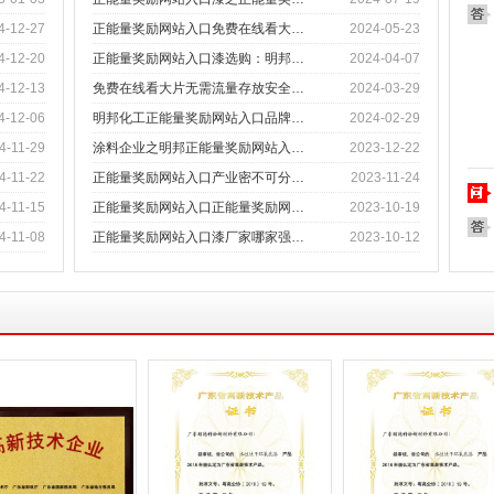
4-12-27
正能量奖励网站入口免费在线看大片无需流量和普通免费在线看大片无需流量什么区别？...
2024-05-23
4-12-20
正能量奖励网站入口漆选购：明邦化工旗下品牌之正能量奖励网站入口汽...
2024-04-07
4-12-13
免费在线看大片无需流量存放安全有那些要求？...
2024-03-29
4-12-06
明邦化工正能量奖励网站入口品牌正能量奖励网站入口漆加盟的好选择！...
2024-02-29
4-11-29
涂料企业之明邦正能量奖励网站入口正能量奖励网站入口漆！...
2023-12-22
4-11-22
正能量奖励网站入口产业密不可分之正能量奖励网站入口漆涂料...
2023-11-24
4-11-15
正能量奖励网站入口正能量奖励网站入口漆1K单组份纯色色母...
2023-10-19
4-11-08
正能量奖励网站入口漆厂家哪家强，认准明邦正能量奖励网站入口漆...
2023-10-12