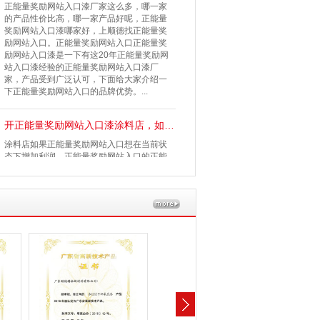
正能量奖励网站入口漆厂家这么多，哪一家
的产品性价比高，哪一家产品好呢，正能量
奖励网站入口漆哪家好，上顺德找正能量奖
励网站入口。正能量奖励网站入口正能量奖
励网站入口漆是一下有这20年正能量奖励网
站入口漆经验的正能量奖励网站入口漆厂
家，产品受到广泛认可，下面给大家介绍一
下正能量奖励网站入口的品牌优势。...
开正能量奖励网站入口漆涂料店，如何快速度增加顾客流...
涂料店如果正能量奖励网站入口想在当前状
态下增加利润，正能量奖励网站入口的正能
量奖励网站入口漆运营商可以做出决策，是
推广热门活动，还是增加口碑传播，或通过
纠正内部特征来吸引人气。...
代理正能量奖励网站入口漆时注意什么？这三点就够了！...
不清楚车漆行业，，什么类型的正能量奖励
网站入口漆厂家比较符合正能量奖励网站入
口的要求怎么选代理？正能量奖励网站入口
漆说下面三点你保证你能成功！...
新挑战，加盟水性正能量奖励网站入口漆更是人生新新机...