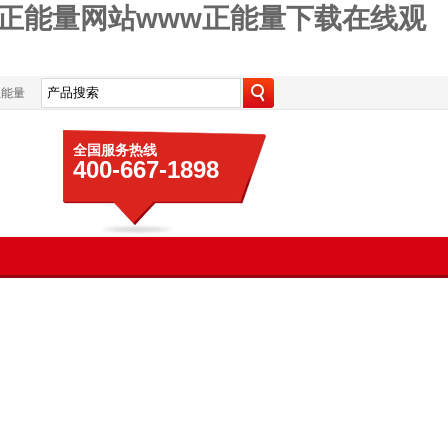
费正能量网站www正能量下载在线观
正能量
全国服务热线
400-667-1898